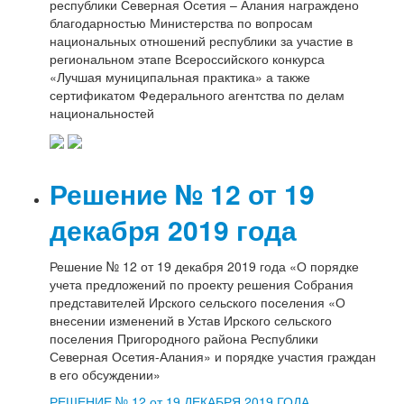
республики Северная Осетия – Алания награждено
тверждении
благодарностью Министерства по вопросам
униципальной
национальных отношений республики за участие в
рограммы
региональном этапе Всероссийского конкурса
Энергосбережение
«Лучшая муниципальная практика» а также
сертификатом Федерального агентства по делам
овышение
национальностей
нергетической
ффективности
личного
свещения
Решение № 12 от 19
а
ерритории
декабря 2019 года
рского
ельского
оселения
Решение № 12 от 19 декабря 2019 года «О порядке
а
учета предложений по проекту решения Собрания
017-
представителей Ирского сельского поселения «О
020
внесении изменений в Устав Ирского сельского
оды»
поселения Пригородного района Республики
Северная Осетия-Алания» и порядке участия граждан
в его обсуждении»
РЕШЕНИЕ № 12 от 19 ДЕКАБРЯ 2019 ГОДА