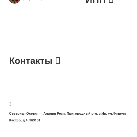
ИНН 1512006423
КПП 151201001
ОГРН 1021500000257
ОКПО 50541155
ОКАТО 90240819000
ОКВЭД 75:11:35
ОКТМО 90640419
Контакты
+7 (86738) 2-40-22
Северная Осетия — Алания Респ, Пригородный р-н, с.Ир, ул.Фиделя
Кастро, д.4, 363131