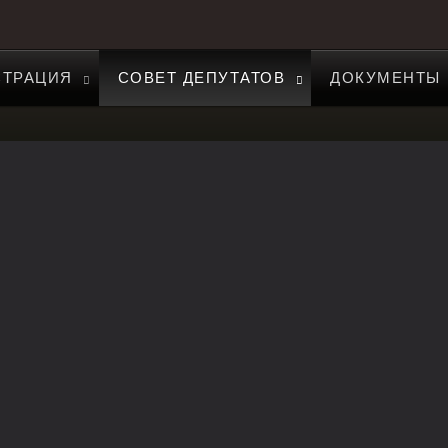
ТРАЦИЯ
СОВЕТ ДЕПУТАТОВ
ДОКУМЕНТЫ
льного образования Ирского сельского поселения Пригород
и Северная Осетия-Алания за 2015 год
ском сельском поселении
ии аукционов по продаже земельных участков для жилищного строитель
илищного строительства, права на заключение договоров аренды земельн
ьства»
о образования Пригородный район РСО - Алания на 2016 год
(
Приложен