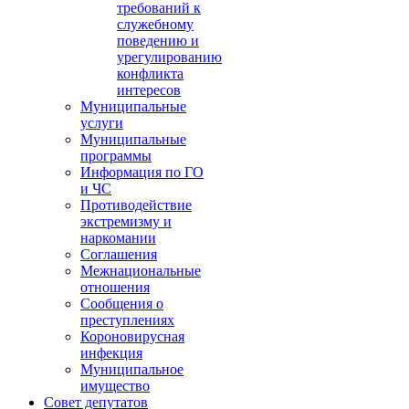
требований к
служебному
поведению и
урегулированию
конфликта
интересов
Муниципальные
услуги
Муниципальные
программы
Информация по ГО
и ЧС
Противодействие
экстремизму и
наркомании
Соглашения
Межнациональные
отношения
Сообщения о
преступлениях
Короновирусная
инфекция
Муниципальное
имущество
Совет депутатов