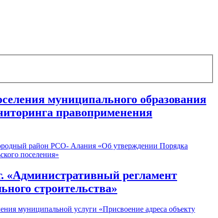
поселения муниципального образования
ниторинга правоприменения
игородный район РСО- Алания «Об утверждении Порядка
ского поселения»
9г. «Административный регламент
ьного строительства»
ления муниципальной услуги «Присвоение адреса объекту