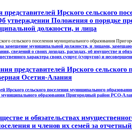
ия представителей Ирского сельского по
 утверждении Положения о порядке пр
ципальной должности, и лица
Ирского сельского поселения муниципального образования Приг
на замещение муниципальной должности, и лицами, замеща
, сведений о своих доходах, расходах, об имуществе и обяз
ущественного характера своих супруг (супругов) и несовершен
ания представителей Ирского сельского
верная Осетия-Алания
елей Ирского сельского поселения муниципального образова
я муниципального образования Пригородный район РСО-Алани
муществе и обязательствах имущественно
селения и членов их семей за отчетный п