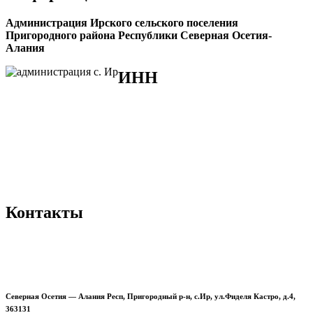
Администрация Ирского сельского поселения
Пригородного района Республики Северная Осетия-
Алания
ИНН
ИНН 1512006423
КПП 151201001
ОГРН 1021500000257
ОКПО 50541155
ОКАТО 90240819000
ОКВЭД 75:11:35
ОКТМО 90640419
Контакты
+7 (86738) 2-40-22
Северная Осетия — Алания Респ, Пригородный р-н, с.Ир, ул.Фиделя Кастро, д.4,
363131