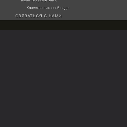
Качество услуг ЖКХ
Качество питьевой воды
СВЯЗАТЬСЯ С НАМИ
Применить
Решение Собрание
представителей Ирского
сельского поселения
Пригородного района
республики Северная Осетия
– Алания № 3 от 20 июня
2018 года
Решение Собрание представителей Ирского сельского