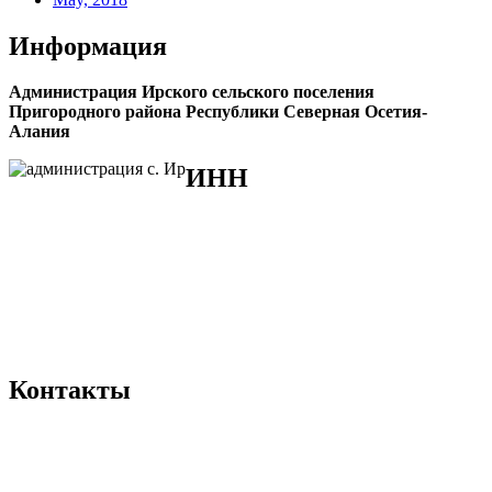
Информация
Администрация Ирского сельского поселения
Пригородного района Республики Северная Осетия-
Алания
ИНН
ИНН 1512006423
КПП 151201001
ОГРН 1021500000257
ОКПО 50541155
ОКАТО 90240819000
ОКВЭД 75:11:35
ОКТМО 90640419
Контакты
+7 (86738) 2-40-22